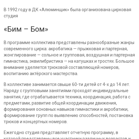
В 1992 году в ДК «Алюминщик» была организована цирковая
студия
«Бим – Бом»
В программе коллектива представлены разнообразные жанры
современного цирка: акробатика — прыжковая и партерная,
жонглирование — сольное и групповая, воздушная и партерная
гимнастика, эквилибристика — на катушках и тростях. Большое
внимание уделяется трюковой составляющей номеров,
воспитанию актёрского мастерства.
В коллективе занимается свыше 60-ти детей от 4-х до 14 лет.
Наряду с групповыми занятиями проходят индивидуальные
занятия, где отрабатывается техника, координация, работа с
предметами, развитие общей координации движения,
формирования основных навыков гимнастики и акробатики,
формирование групп по выявлению способностей, постановка
трюков и концертных номеров.
Ежегодно студия представляет отчетную программу, в
которой представлены все участники различных возрастов и