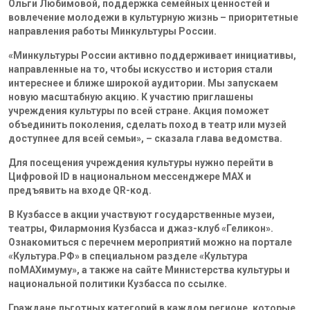
Ольги Любимовой, поддержка семейных ценностей и
вовлечение молодежи в культурную жизнь – приоритетные
направления работы Минкультуры России.
«Минкультуры России активно поддерживает инициативы,
направленные на то, чтобы искусство и история стали
интереснее и ближе широкой аудитории. Мы запускаем
новую масштабную акцию. К участию приглашены
учреждения культуры по всей стране. Акция поможет
объединить поколения, сделать поход в театр или музей
доступнее для всей семьи», – сказала глава ведомства.
Для посещения учреждения культуры нужно перейти в
Цифровой ID в национальном мессенджере MAX и
предъявить на входе QR-код.
В Кузбассе в акции участвуют государственные музеи,
театры, Филармония Кузбасса и джаз-клуб «Геликон».
Ознакомиться с перечнем мероприятий можно на портале
«Культура.РФ» в специальном разделе «Культура
поMAХимуму», а также на сайте Министерства культуры и
национальной политики Кузбасса по ссылке.
Граждане льготных категорий в каждом регионе, которые