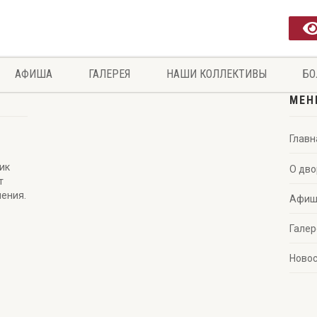
АФИША
ГАЛЕРЕЯ
НАШИ КОЛЛЕКТИВЫ
БО
МЕН
Главн
ик
О дв
т
чения.
Афиш
Галер
Ново