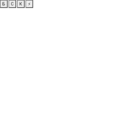
Б
С
К
⚡